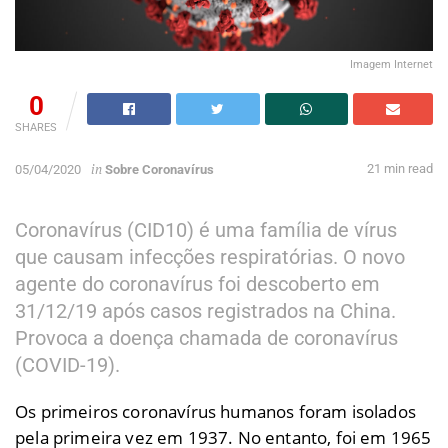
Imagem Internet
0
SHARES
in
21 min read
05/04/2020
Sobre Coronavírus
Coronavírus (CID10) é uma família de vírus
que causam infecções respiratórias. O novo
agente do coronavírus foi descoberto em
31/12/19 após casos registrados na China.
Provoca a doença chamada de coronavírus
(COVID-19).
Os primeiros coronavírus humanos foram isolados
pela primeira vez em 1937. No entanto, foi em 1965