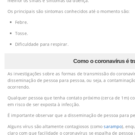
melhor os sinais e sintomas da doença.
Os principais são sintomas conhecidos até o momento são:
Febre.
Tosse.
Dificuldade para respirar.
Como o coronavírus é tr
As investigações sobre as formas de transmissão do coronav
disseminação de pessoa para pessoa, ou seja, a contaminação 
ocorrendo.
Qualquer pessoa que tenha contato próximo (cerca de 1m) co
em risco de ser exposta à infecção.
É importante observar que a disseminação de pessoa para pe
Alguns vírus são altamente contagiosos (como
sarampo
), enq
claro com que facilidade o coronavírus se espalha de pessoa