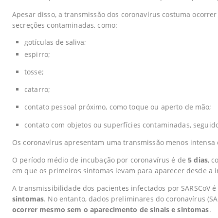
Apesar disso, a transmissão dos coronavírus costuma ocorrer
secreções contaminadas, como:
gotículas de saliva;
espirro;
tosse;
catarro;
contato pessoal próximo, como toque ou aperto de mão;
contato com objetos ou superfícies contaminadas, seguido
Os coronavírus apresentam uma transmissão menos intensa q
O período médio de incubação por coronavírus é de
5 dias
, 
em que os primeiros sintomas levam para aparecer desde a i
A transmissibilidade dos pacientes infectados por SARSCoV 
sintomas
. No entanto, dados preliminares do coronavírus (S
ocorrer mesmo sem o aparecimento de sinais e sintomas
.