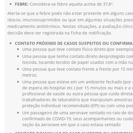
FEBRE:
Considera-se febre aquela acima de 37,8°.
Alerta-se que a febre pode não estar presente em alguns cas
idosos, imunossuprimidos ou que em algumas situações possa
medicamento antitérmico. Nestas situações, a avaliação clíni
decisão deve ser registrada na ficha de notificação.
CONTATO PRÓXIMO DE CASOS SUSPEITOS OU CONFIRMAD
Uma pessoa que teve contato físico direto (por exemplo
Uma pessoa que tenha contato direto desprotegido com
tossida, tocando tecidos de papel usados com a mão nu
Uma pessoa que teve contato frente a frente por 15 min
metros;
Uma pessoa que esteve em um ambiente fechado (por exe
de espera do hospital etc.) por 15 minutos ou mais e a 
profissional de saúde ou outra pessoa que cuida dire
trabalhadores de laboratório que manipulam amostra
proteção individual recomendado (EPI) ou com uma possí
Um passageiro de uma aeronave sentado no raio de doi
confirmado de COVID-19, seus acompanhantes ou cuida
seção da aeronave em que o caso estava sentado