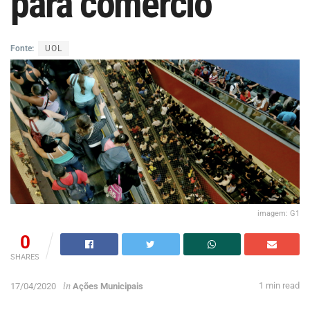
para comércio
Fonte:
UOL
imagem: G1
0
SHARES
in
1 min read
17/04/2020
Ações Municipais