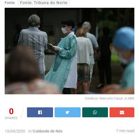
Fonte:
Fonte: Tribuna do Norte
Créditos- Marcello Casal Jr:ABR
0
SHARES
in
7 min read
13/04/2020
Cuidando de Nós