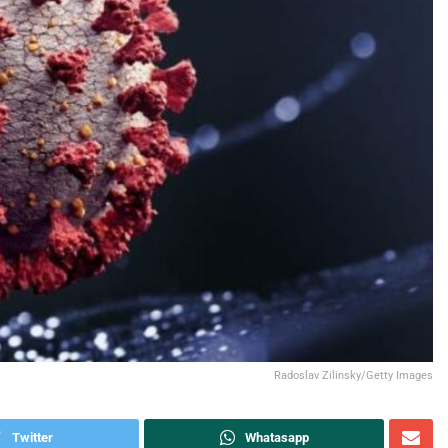
Radoslav Zilinsky/Getty Images
Twitter
Whatasapp