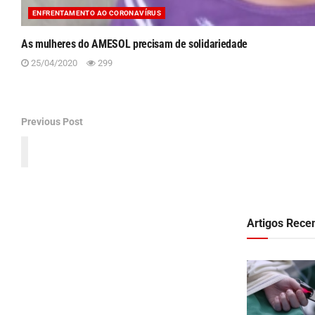
ENFRENTAMENTO AO CORONAVÍRUS
As mulheres do AMESOL precisam de solidariedade
25/04/2020
299
Previous Post
Coronavírus: Guias reúnem medidas pela proteção
de crianças e adolescentes
Artigos Rece