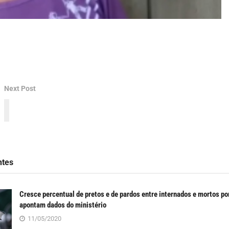
Next Post
Psicóloga reforça necessidade do ‘autocuidado’
durante a pandemia
ntes
Cresce percentual de pretos e de pardos entre internados e mortos po
apontam dados do ministério
11/05/2020