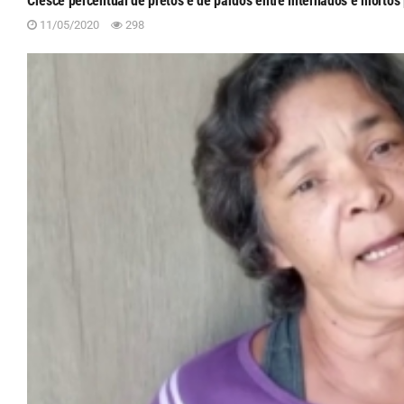
Cresce percentual de pretos e de pardos entre internados e mortos
11/05/2020
298